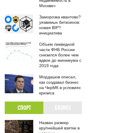
недвижимость в
Москве»
Заморозка квантово?
уязвимых биткоинов:
новая BIP?
инициатива
Объем ликвидной
части ФНБ России
снизился более чем
вдвое до минимума с
2019 года
Мордашов описал,
как создавал бизнес
на ЧерМК в условиях
кризиса
СПОРТ
БИЗНЕС
Назван размер
крупнейшей взятки в