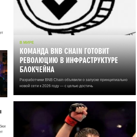
ет
В МИРЕ
/ 23 ноябрь 2025
КОМАНДА BNB CHAIN ГОТОВИТ
РЕВОЛЮЦИЮ В ИНФРАСТРУКТУРЕ
БЛОКЧЕЙНА
Разработчики BNB Chain объявили о запуске принципиально
новой сети к 2026 году — с целью достичь
ы
бки
ет