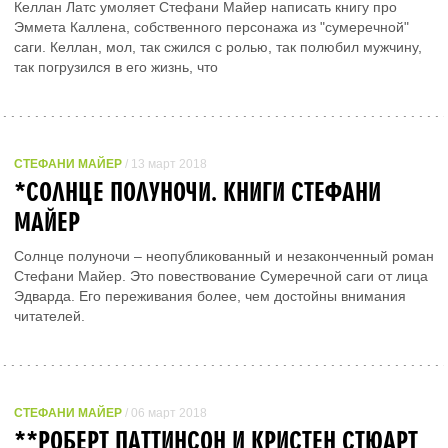
Келлан Латс умоляет Стефани Майер написать книгу про
Эммета Каллена, собственного персонажа из "сумеречной"
саги. Келлан, мол, так сжился с ролью, так полюбил мужчину,
так погрузился в его жизнь, что
СТЕФАНИ МАЙЕР
/ 13 март 2018
*СОЛНЦЕ ПОЛУНОЧИ. КНИГИ СТЕФАНИ
МАЙЕР
Солнце полуночи – неопубликованный и незаконченный роман
Стефани Майер. Это повествование Сумеречной саги от лица
Эдварда. Его переживания более, чем достойны внимания
читателей.
СТЕФАНИ МАЙЕР
/ 06 март 2018
**РОБЕРТ ПАТТИНСОН И КРИСТЕН СТЮАРТ