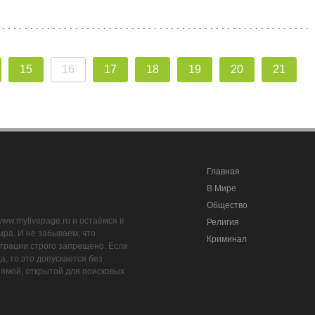
15
16
17
18
19
20
21
Главная
В Мире
Общество
www.mylivepage.ru и остаёмся в
Религия
ра. И не забываем, что
Криминал
трации строго запрещено. Если
, то это допускается без
рямой, открытой для поисковых