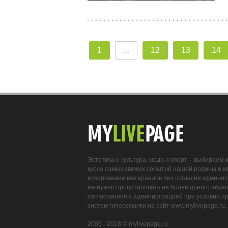
1
...
12
13
14
MY
LIVE
PAGE
Эстетика и культура, мода и спорт – выбираем 
курсе самых свежих событий нашей родины и ми
копирование материалов без согласия админис
же нужно процитировать не более одного абзаца
согласования с администрацией при условии п
систем гиперссылки на сайт www.mylivepage.ru.
2005 - 2018 © mylivepage.ru