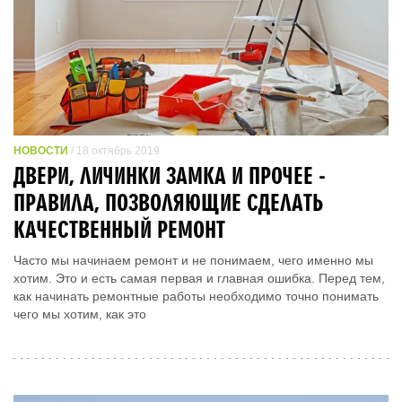
НОВОСТИ
/ 18 октябрь 2019
ДВЕРИ, ЛИЧИНКИ ЗАМКА И ПРОЧЕЕ -
ПРАВИЛА, ПОЗВОЛЯЮЩИЕ СДЕЛАТЬ
КАЧЕСТВЕННЫЙ РЕМОНТ
Часто мы начинаем ремонт и не понимаем, чего именно мы
хотим. Это и есть самая первая и главная ошибка. Перед тем,
как начинать ремонтные работы необходимо точно понимать
чего мы хотим, как это