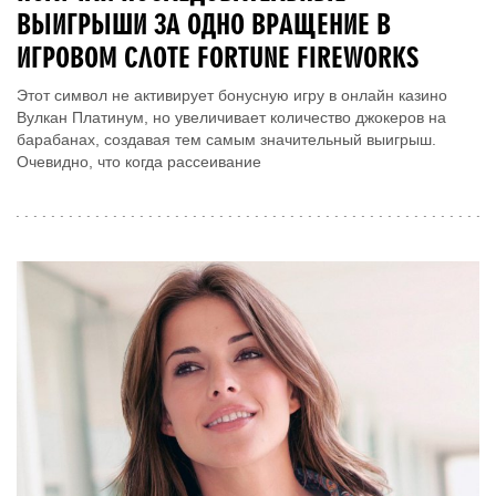
ВЫИГРЫШИ ЗА ОДНО ВРАЩЕНИЕ В
ИГРОВОМ СЛОТЕ FORTUNE FIREWORKS
Этот символ не активирует бонусную игру в онлайн казино
Вулкан Платинум, но увеличивает количество джокеров на
барабанах, создавая тем самым значительный выигрыш.
Очевидно, что когда рассеивание