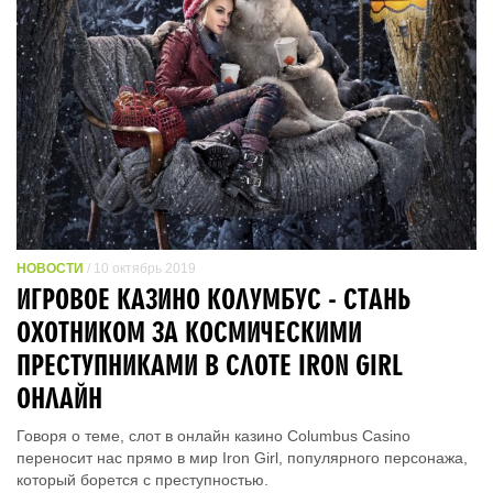
НОВОСТИ
/ 10 октябрь 2019
ИГРОВОЕ КАЗИНО КОЛУМБУС - СТАНЬ
ОХОТНИКОМ ЗА КОСМИЧЕСКИМИ
ПРЕСТУПНИКАМИ В СЛОТЕ IRON GIRL
ОНЛАЙН
Говоря о теме, слот в онлайн казино Columbus Casino
переносит нас прямо в мир Iron Girl, популярного персонажа,
который борется с преступностью.