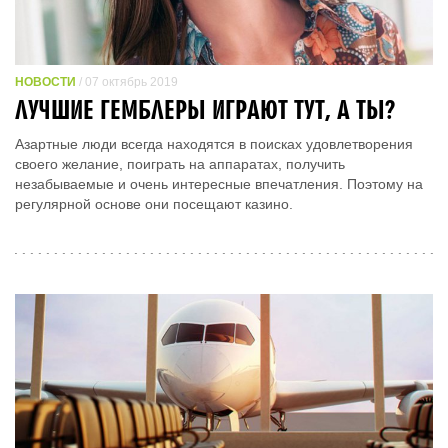
НОВОСТИ
/ 07 октябрь 2019
ЛУЧШИЕ ГЕМБЛЕРЫ ИГРАЮТ ТУТ, А ТЫ?
Азартные люди всегда находятся в поисках удовлетворения
своего желание, поиграть на аппаратах, получить
незабываемые и очень интересные впечатления. Поэтому на
регулярной основе они посещают казино.