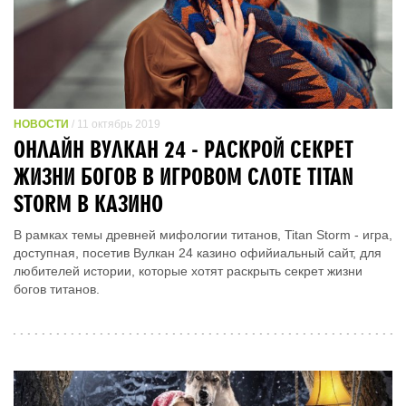
НОВОСТИ
/ 11 октябрь 2019
ОНЛАЙН ВУЛКАН 24 - РАСКРОЙ СЕКРЕТ
ЖИЗНИ БОГОВ В ИГРОВОМ СЛОТЕ TITAN
STORM В КАЗИНО
В рамках темы древней мифологии титанов, Titan Storm - игра,
доступная, посетив Вулкан 24 казино офийиальный сайт, для
любителей истории, которые хотят раскрыть секрет жизни
богов титанов.