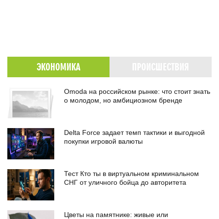
ЭКОНОМИКА
ПРОИСШЕСТВИЯ
Omoda на российском рынке: что стоит знать
о молодом, но амбициозном бренде
Delta Force задает темп тактики и выгодной
покупки игровой валюты
Тест Кто ты в виртуальном криминальном
СНГ от уличного бойца до авторитета
Цветы на памятнике: живые или