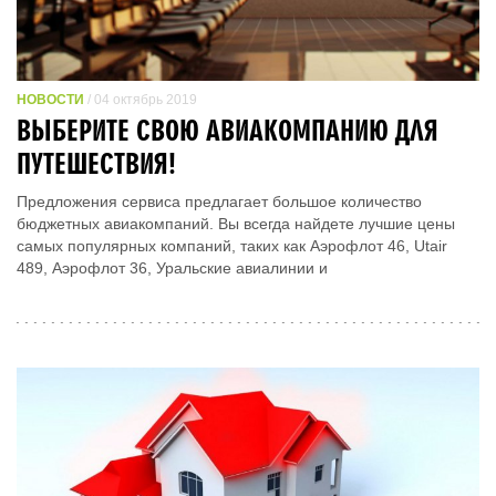
НОВОСТИ
/ 04 октябрь 2019
ВЫБЕРИТЕ СВОЮ АВИАКОМПАНИЮ ДЛЯ
ПУТЕШЕСТВИЯ!
Предложения сервиса предлагает большое количество
бюджетных авиакомпаний. Вы всегда найдете лучшие цены
самых популярных компаний, таких как Аэрофлот 46, Utair
489, Аэрофлот 36, Уральские авиалинии и