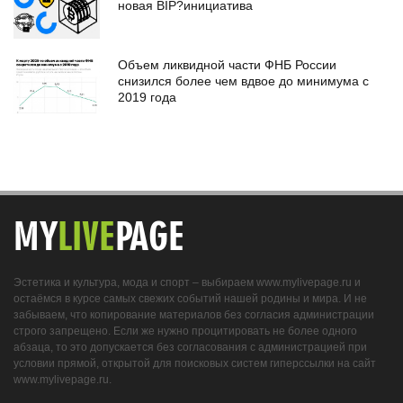
новая BIP?инициатива
Объем ликвидной части ФНБ России
снизился более чем вдвое до минимума с
2019 года
MY
LIVE
PAGE
Эстетика и культура, мода и спорт – выбираем www.mylivepage.ru и
остаёмся в курсе самых свежих событий нашей родины и мира. И не
забываем, что копирование материалов без согласия администрации
строго запрещено. Если же нужно процитировать не более одного
абзаца, то это допускается без согласования с администрацией при
условии прямой, открытой для поисковых систем гиперссылки на сайт
www.mylivepage.ru.