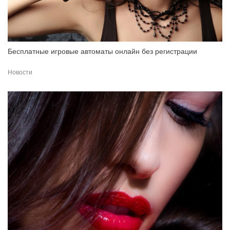
Бесплатные игровые автоматы онлайн без регистрации
Новости