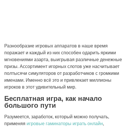
Разнообразие игровых аппаратов в наше время
поражает и каждый из них способен одарить яркими
мгновениями азарта, выигрывая различные денежные
призы. Ассортимент игорных слотов уже насчитывает
полтысячи симуляторов от разработчиков с громкими
именами. Именно всё это и привлекает миллионы
игроков в этот удивительный мир.
Бесплатная игра, как начало
большого пути
Разумеется, заработок, который можно получать,
применяя
игровые гаминаторы играть онлайн
,