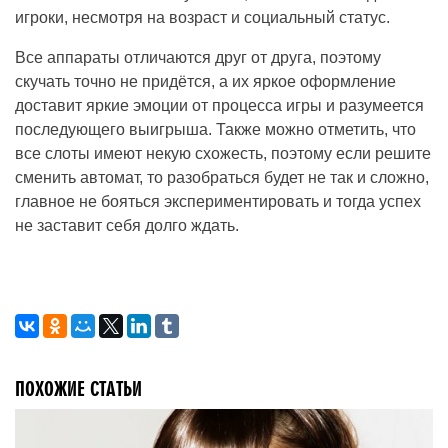
игроки, несмотря на возраст и социальный статус.
Все аппараты отличаются друг от друга, поэтому
скучать точно не придётся, а их яркое оформление
доставит яркие эмоции от процесса игры и разумеется
последующего выигрыша. Также можно отметить, что
все слоты имеют некую схожесть, поэтому если решите
сменить автомат, то разобраться будет не так и сложно,
главное не бояться экспериментировать и тогда успех
не заставит себя долго ждать.
ПОХОЖИЕ СТАТЬИ