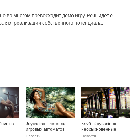
но во многом превосходит демо игру. Речь идет о
тях, реализации собственного потенциала,
линг в
Joycasino - легенда
Клуб «Joycasino» -
игровых автоматов
необыкновенные
игровые автоматы для
Новости
Новости