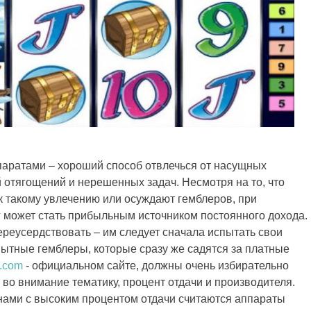
аратами – хороший способ отвлечься от насущных
 отягощений и нерешенных задач. Несмотря на то, что
к такому увлечению или осуждают гемблеров, при
г может стать прибыльным источником постоянного дохода.
ереусердствовать – им следует сначала испытать свои
пытные гемблеры, которые сразу же садятся за платные
5.com
- официальном сайте, должны очень избирательно
 во внимание тематику, процент отдачи и производителя.
ами с высоким процентом отдачи считаются аппараты