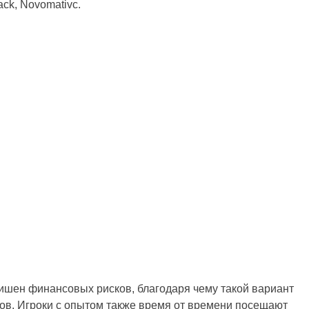
ack, Novomativc.
ишен финансовых рисков, благодаря чему такой вариант
ов. Игроки с опытом также время от времени посещают