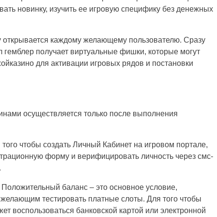
овать новинку, изучить ее игровую специфику без денежных
у открывается каждому желающему пользователю. Сразу
л гемблер получает виртуальные фишки, которые могут
жойказино для активации игровых рядов и постановки
инами осуществляется только после выполнения
того чтобы создать Личный Кабинет на игровом портале,
страционную форму и верифицировать личность через смс-
.
 Положительный баланс – это основное условие,
 желающим тестировать платные слоты. Для того чтобы
жет воспользоваться банковской картой или электронной