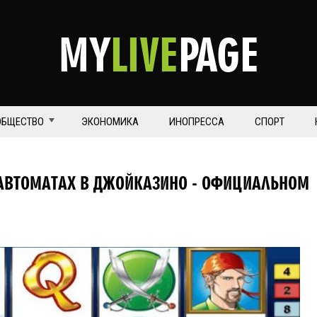
MY
LIVE
PAGE
ОБЩЕСТВО
ЭКОНОМИКА
ИНОПРЕССА
СПОРТ
 АВТОМАТАХ В ДЖОЙКАЗИНО - ОФИЦИАЛЬНОМ