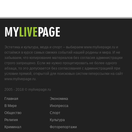
MY
LIVE
PAGE
Эстетика и культура, мода и спорт – выбираем www.mylivepage.ru и
остаёмся в курсе самых свежих событий нашей родины и мира. И не
забываем, что копирование материалов без согласия администрации
строго запрещено. Если же нужно процитировать не более одного
абзаца, то это допускается без согласования с администрацией при
условии прямой, открытой для поисковых систем гиперссылки на сайт
www.mylivepage.ru.
2005 - 2018 © mylivepage.ru
Главная
Экономика
В Мире
Инопресса
Общество
Спорт
Религия
Культура
Криминал
Фоторепортажи