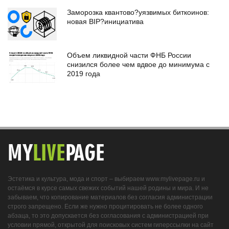
Заморозка квантово?уязвимых биткоинов:
новая BIP?инициатива
Объем ликвидной части ФНБ России
снизился более чем вдвое до минимума с
2019 года
MY
LIVE
PAGE
Эстетика и культура, мода и спорт – выбираем www.mylivepage.ru и
остаёмся в курсе самых свежих событий нашей родины и мира. И не
забываем, что копирование материалов без согласия администрации
строго запрещено. Если же нужно процитировать не более одного
абзаца, то это допускается без согласования с администрацией при
условии прямой, открытой для поисковых систем гиперссылки на сайт